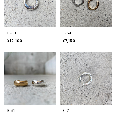
E-63
E-54
¥12,100
¥7,150
E-51
E-7