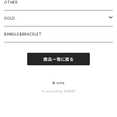
OTHER
GOLD
PIERCE
BANGLE&BRACELET
商品一覧に戻る
© cime
Powered by