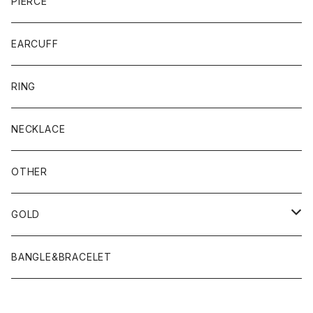
PIERCE
EARCUFF
RING
NECKLACE
OTHER
GOLD
PIERCE
BANGLE&BRACELET