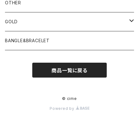
OTHER
GOLD
PIERCE
BANGLE&BRACELET
商品一覧に戻る
© cime
Powered by