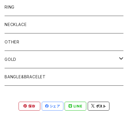
RING
NECKLACE
OTHER
GOLD
PIERCE
BANGLE&BRACELET
保存
シェア
LINE
ポスト