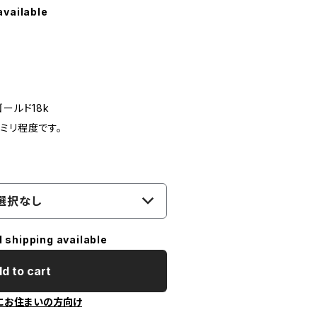
available
ールド18k
ミリ程度です。
選択なし
l shipping available
d to cart
にお住まいの方向け