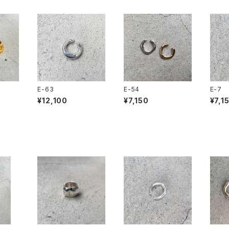
E-63
E-54
E-7
¥12,100
¥7,150
¥7,1