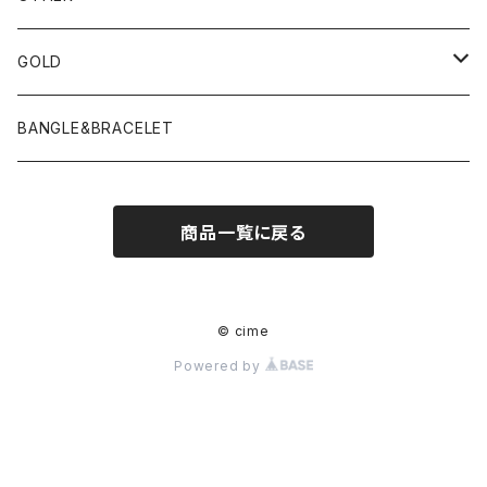
GOLD
PIERCE
BANGLE&BRACELET
商品一覧に戻る
© cime
Powered by