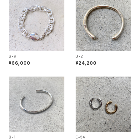
B-9
B-2
¥66,000
¥24,200
B-1
E-54