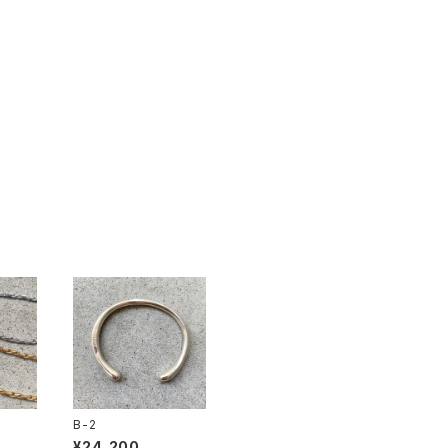
B-2
¥24,200