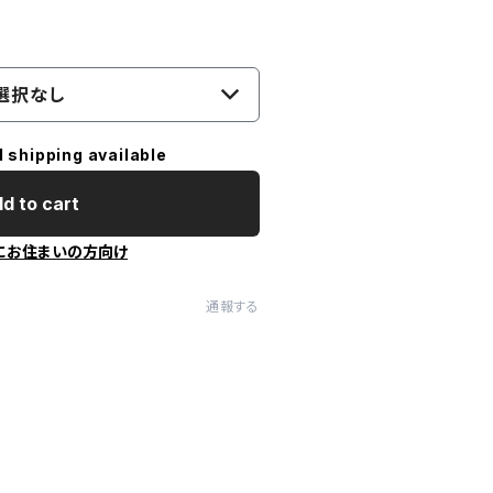
選択なし
l shipping available
d to cart
にお住まいの方向け
通報する