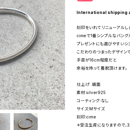
International shipping 
刻印をいれてリニューアルし
cimeで1番シンプルなバング
プレゼントにも選びやすいシ
こだわりのつまったデザインで
手首が16cm程度だと
余裕を持って着脱頂けます。
仕上げ: 鏡面
素材:silver925
コーティング:なし
サイズ:Mサイズ
刻印:cime
＊受注生産になりますので、