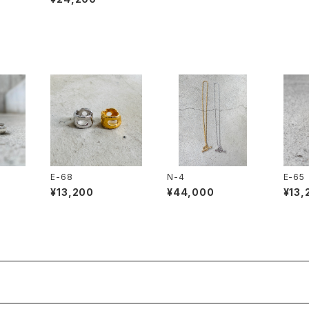
E-68
N-4
E-65
¥13,200
¥44,000
¥13,