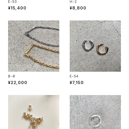
E-53
H-2
¥15,400
¥8,800
B-8
E-54
¥22,000
¥7,150