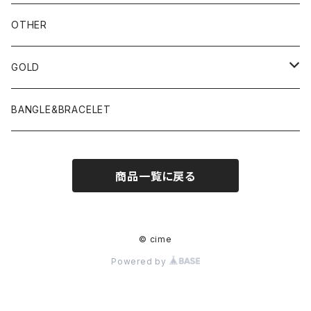
OTHER
GOLD
PIERCE
BANGLE&BRACELET
商品一覧に戻る
© cime
Powered by